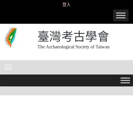
Skip
登入
to
content
臺灣考古學會
The Archaeological Society of Taiwan