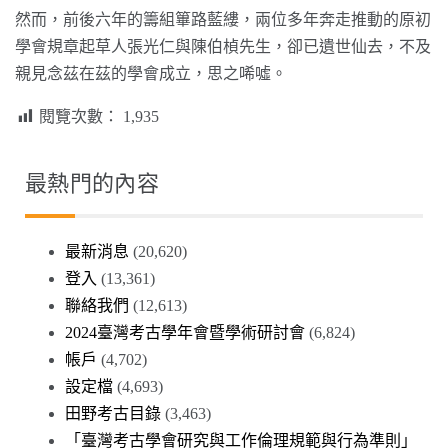
然而，前後六年的籌組篳路藍縷，兩位多年奔走推動的原初
學會規章起草人張光仁與陳伯楨先生，卻已遺世仙去，不及
親見念茲在茲的學會成立，思之唏噓。
閱覽次數：
1,935
最熱門的內容
最新消息
(20,620)
登入
(13,361)
聯絡我們
(12,613)
2024臺灣考古學年會暨學術研討會
(6,824)
帳戶
(4,702)
設定檔
(4,693)
田野考古目錄
(3,463)
「臺灣考古學會研究與工作倫理規範與行為準則」