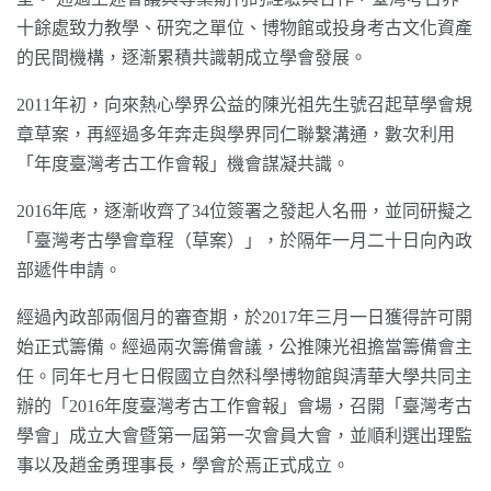
十餘處致力教學、研究之單位、博物館或投身考古文化資產
的民間機構，逐漸累積共識朝成立學會發展。
2011年初，向來熱心學界公益的陳光祖先生號召起草學會規
章草案，再經過多年奔走與學界同仁聯繫溝通，數次利用
「年度臺灣考古工作會報」機會謀凝共識。
2016年底，逐漸收齊了34位簽署之發起人名冊，並同研擬之
「臺灣考古學會章程（草案）」，於隔年一月二十日向內政
部遞件申請。
經過內政部兩個月的審查期，於2017年三月一日獲得許可開
始正式籌備。經過兩次籌備會議，公推陳光祖擔當籌備會主
任。同年七月七日假國立自然科學博物館與清華大學共同主
辦的「2016年度臺灣考古工作會報」會場，召開「臺灣考古
學會」成立大會暨第一屆第一次會員大會，並順利選出理監
事以及趙金勇理事長，學會於焉正式成立。