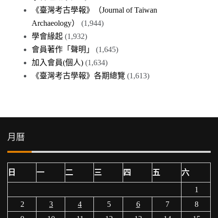
《臺灣考古學報》（Journal of Taiwan
Archaeology）
(1,944)
學會緣起
(1,932)
會員著作「聲明」
(1,645)
加入會員(個人)
(1,634)
《臺灣考古學報》各期總覽
(1,613)
月曆
日
一
二
三
四
五
六
1
2
3
4
5
6
7
8