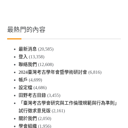
覽
最熱門的內容
最新消息
(20,585)
登入
(13,358)
聯絡我們
(12,608)
2024臺灣考古學年會暨學術研討會
(6,816)
帳戶
(4,699)
設定檔
(4,686)
田野考古目錄
(3,455)
「臺灣考古學會研究與工作倫理規範與行為準則」
試行徵求意見版
(2,161)
關於我們
(2,050)
學會組織
(1,956)