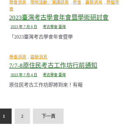
學會消息
,
學術活動／演講訊息
,
年會
,
最新消息
,
歷屆年
會
2023臺灣考古學會年會暨學術研討會
2023 年 7 月 6 日
考古學會 臺灣
「2023臺灣考古學會年會暨學
學會消息
,
最新消息
7/7-8原住民考古工作坊行前通知
2023 年 7 月 4 日
考古學會 臺灣
原住民考古工作坊即將到來！有報
文
1
2
下一頁
章
導