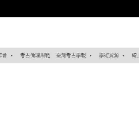
年會
考古倫理規範
臺灣考古學報
學術資源
線