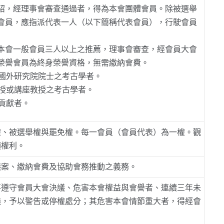
紹，經理事會審查通過者，得為本會團體會員。除被選舉
會員，應指派代表一人（以下簡稱代表會員），行駛會員
本會一般會員三人以上之推薦，理事會審查，經會員大會
榮譽會員為終身榮譽資格，無需繳納會費。
國外研究院院士之考古學者。
授或講座教授之考古學者。
貢獻者。
權、被選舉權與罷免權。每一會員（會員代表）為一權。觀
項權利。
議案、繳納會費及協助會務推動之義務。
不遵守會員大會決議、危害本會權益與會譽者、連續三年未
議，予以警告或停權處分；其危害本會情節重大者，得經會