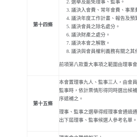
選舉及罷免理事、監事。
議決入會費、常年會費、事業
議決年度工作計畫、報告及預
第十四條
議決會員之除名處分。
議決財產之處分。
議決本會之解散。
議決與會員權利義務有關之其
前項第八款重大事項之範圍由理事
本會置理事九人、監事三人，由會
監事時，依計票情形得同時選出候
序遞補之。
第十五條
理事、監事之選舉得經理事會通過
出下屆理事、監事候選人參考名單