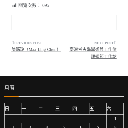
閱覽次數：
695
文
陳瑪玲（Maa-Ling Chen）
臺灣考古學學術與工作倫
章
理規範工作坊
導
覽
月曆
日
一
二
三
四
五
六
1
2
3
4
5
6
7
8