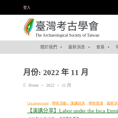
Skip
登入
to
content
臺灣考古學會
The Archaeological Society of Taiwan
關於我們
最新消息
會員
月份:
2022 年 11 月
Home
»
2022
»
11 月
Uncategorized
,
學術活動／演講訊息
,
學術資源
,
最新消
【演講分享】Labor under the Inca Empire: 