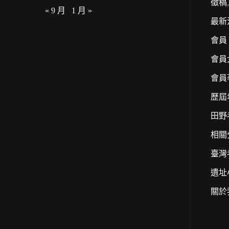
徵稿
« 9 月
1 月 »
最新
會員
會員
會員
歷屆
田野
相關
臺灣
遺址
關於