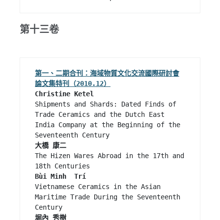
第十三卷
第一、二期合刊：海域物質文化交流國際研討會
論文集特刊（2010.12）
Shipments and Shards: Dated Finds of 
Trade Ceramics and the Dutch East 
India Company at the Beginning of the 
大橋 康二
The Hizen Wares Abroad in the 17th and 
Bùi Minh  Trí
Vietnamese Ceramics in the Asian 
Maritime Trade During the Seventeenth 
堀內 秀樹