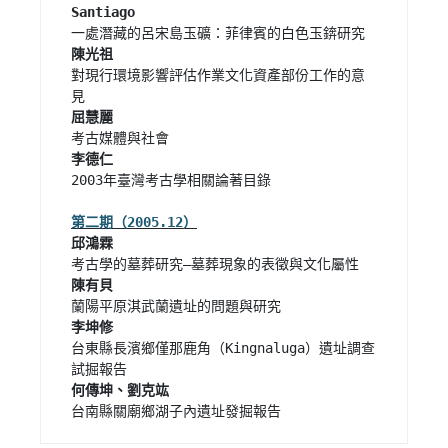
Santiago 
陳光祖 
對現行環境影響評估作業文化資產部份工作的意
屈慧麗
李德仁 
2003年臺灣考古學相關論著目錄

邱鴻霖 
陳有貝
李坤修
台東縣長濱鄉僅那鹿角（Kingnaluga）遺址調查
何傳坤、劉克竑
台南縣關廟鄉湖子內遺址發掘報告 