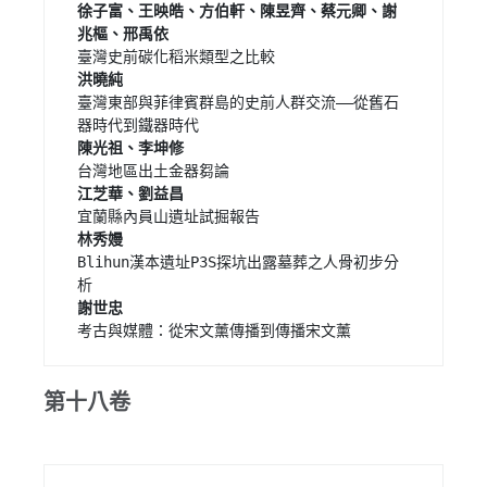
徐子富、王映皓、方伯軒、陳昱齊、蔡元卿、謝
臺灣東部與菲律賓群島的史前人群交流——從舊石
Blihun漢本遺址P3S探坑出露墓葬之人骨初步分
考古與媒體：從宋文薰傳播到傳播宋文薰 
第十八卷