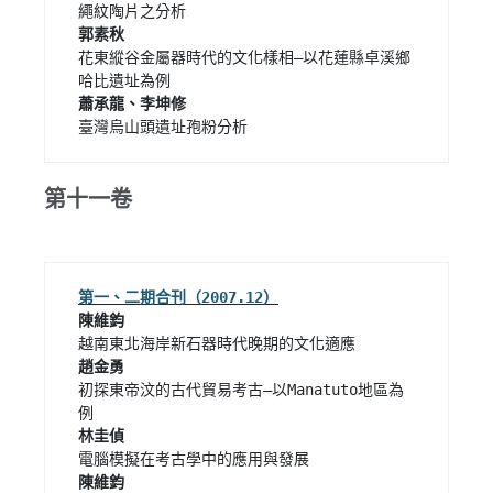
花東縱谷金屬器時代的文化樣相—以花蓮縣卓溪鄉
臺灣烏山頭遺址孢粉分析 
第十一卷
陳維鈞
趙金勇
初探東帝汶的古代貿易考古—以Manatuto地區為
林圭偵
陳維鈞