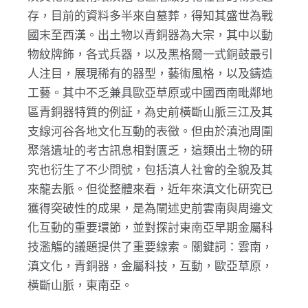
存，目前的資料多半來自墓葬，得知其盛世為戰
國末至西漢。出土物以青銅器為大宗，其中以動
物紋牌飾，各式兵器，以及黑格爾一式銅鼓最引
人注目，展現稀有的器型，藝術風格，以及鑄造
工藝。其中不乏兼具歐亞草原或中國西南毗鄰地
區青銅器特質的例証，為史前橫斷山脈三江及其
支線河谷各地文化互動的表徵。但由於滇池周圍
聚落遺址的考古訊息相對匱乏，這類出土物的研
究也衍生了不少問號，包括滇人社會的全貌及其
來龍去脈。但從整體來看，近年來滇文化研究已
獲得突破性的成果，是為闡述史前雲南與周邊文
化互動的重要環節，並對探討東南亞早期金屬科
技濫觴的議題提供了重要線索。關鍵詞：雲南，
滇文化，青銅器，金屬科技，互動，歐亞草原，
橫斷山脈，東南亞。