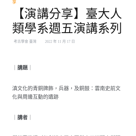
享
【演講分享】臺大人
類學系週五演講系列
考古學會 臺灣
2022 年 11 月 17 日
｜
講題
｜
滇文化的青銅牌飾，兵器，及銅鼓：雲南史前文
化與周邊互動的遺跡
｜
講者
｜