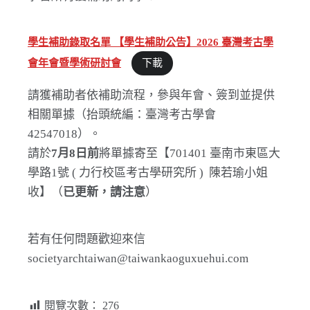
學生補助錄取名單 【學生補助公告】2026 臺灣考古學
會年會暨學術研討會
下載
請獲補助者依補助流程，參與年會、簽到並提供
相關單據（抬頭統編：臺灣考古學會
42547018）。
請於
7月8日前
將單據寄至【701401 臺南市東區大
學路1號 ( 力行校區考古學研究所 ) 陳若瑜小姐
收】（
已更新，請注意
）
若有任何問題歡迎來信
societyarchtaiwan@taiwankaoguxuehui.com
閱覽次數：
276