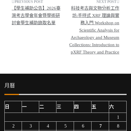
文
【學生補助公告】2026臺
科技考古與文物分析工作
章
灣考古學會年會暨學術研
坊:手持式 XRF 理論與實
討會學生補助錄取名單
務入門 Workshop on
導
Scientific Analysis for
覽
Archaeology and Museum
Collections: Introduction to
pXRF Theory and Practice
月曆
日
一
二
三
四
五
六
1
2
3
4
5
6
7
8