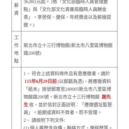
36,861元起。 (依「文化部臨時人員管理要
薪
點」與「文化部文化資產局臨時人員酬金
資
表」，享勞保、健保、年終獎金以及薪級提
敘。)
工
作
新北市立十三行博物館(新北市八里區博物館
地
路200號)
點
1、 符合上述資料條件且有意應徵者，請於
115年6月29日前
(以郵戳為憑)，將應徵資料
「紙本」掛號郵寄至249005新北市八里區博
物館路200號，新北市立十三行博物館
謝先
生
收，並於信封正面註明：「應徵遺址監管
員」。逾期或資料不齊者，恕不受理。
2、 請檢附下列文件:
(1) 個人履歷含自傳、聯絡方式、學經歷等。