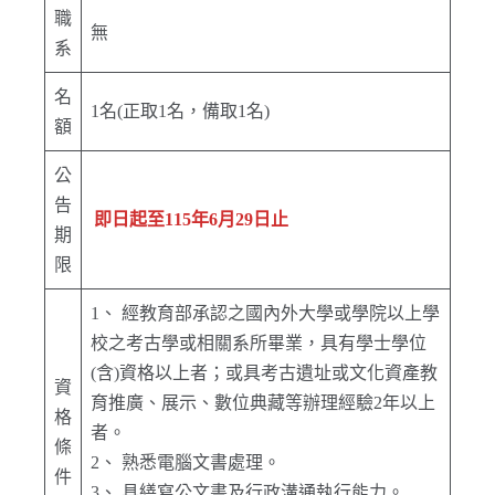
職
無
系
名
1名(正取1名，備取1名)
額
公
告
即日起至115年6月29日止
期
限
1、 經教育部承認之國內外大學或學院以上學
校之考古學或相關系所畢業，具有學士學位
(含)資格以上者；或具考古遺址或文化資產教
資
育推廣、展示、數位典藏等辦理經驗2年以上
格
者。
條
2、 熟悉電腦文書處理。
件
3、 具繕寫公文書及行政溝通執行能力。