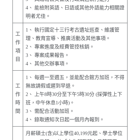
4、 能檢附英語、日語或其他外語能力相關證
明者尤佳。
1、 執行國定十三行考古遺址巡查、維護管
工
理、教育宣導、推廣活動及其他事項。
作
2、 專案進度及經費管控核銷。
項
3、 專案成果報告。
目
4、 其他交辦事項。
1、 每週一至週五，並能配合館方加班，不得
工
無故請假或遲到早退。
作
2、 上午8時30分至下午5時30分 (採彈性上下
時
班，中午休息1小時)。
間
3、 需配合活動加班。
4、 錄取通知次日起一個月內報到。
月薪碩士(含)以上學位40,199元起、學士學位