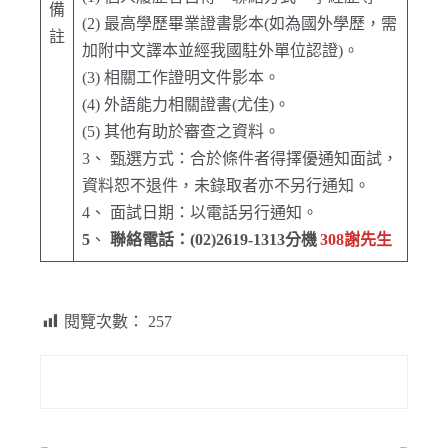
備
(2) 最高學歷畢業證書影本(如為國外學歷，需
註
加附中文譯本並經我國駐外單位認證)。
(3) 相關工作證明文件影本。
(4) 外語能力相關證書(尤佳)。
(5) 其他有助於審查之資料。
3、 甄選方式：合於條件者得擇優通知面試，
資料恕不退件，未錄取者亦不另行通知。
4、 面試日期：以電話另行通知。
5
、
聯絡電話：(02)2619-1313分機
308謝先生
閱覽次數：
257