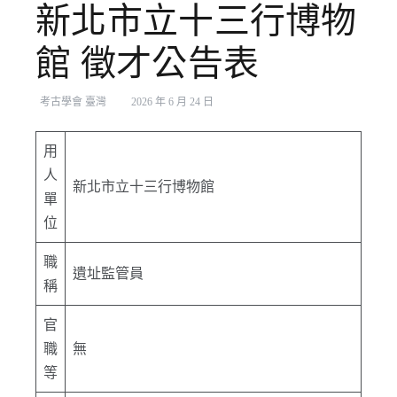
新北市立十三行博物
館 徵才公告表
考古學會 臺灣
2026 年 6 月 24 日
用
人
新北市立十三行博物館
單
位
職
遺址監管員
稱
官
職
無
等