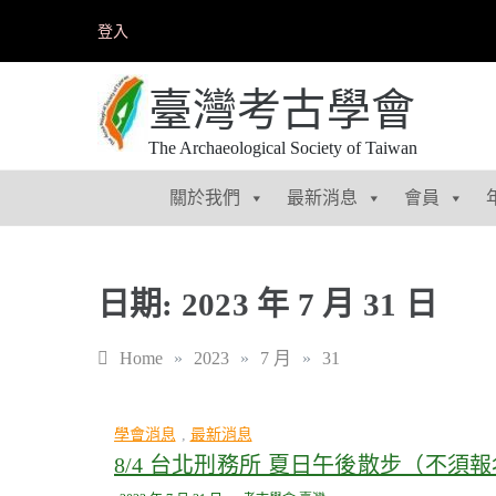
Skip
登入
to
content
臺灣考古學會
The Archaeological Society of Taiwan
關於我們
最新消息
會員
日期:
2023 年 7 月 31 日
Home
»
2023
»
7 月
»
31
學會消息
,
最新消息
8/4 台北刑務所 夏日午後散步（不須