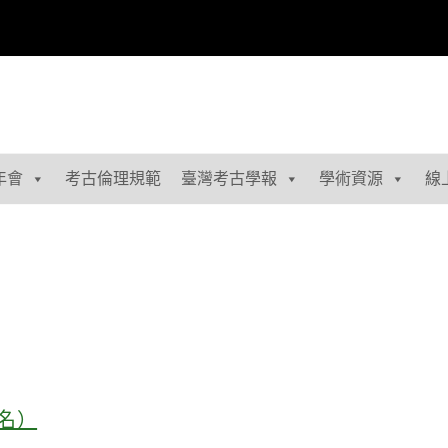
年會
考古倫理規範
臺灣考古學報
學術資源
線
報名）