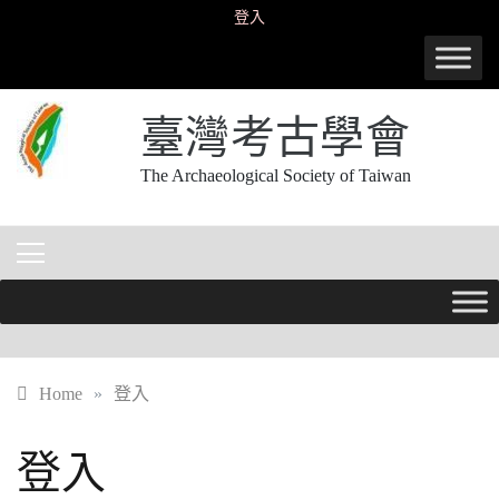
Skip
登入
to
content
臺灣考古學會
The Archaeological Society of Taiwan
Home
»
登入
登入