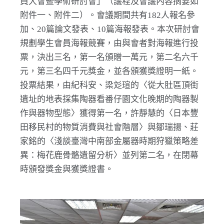
員大會暨學術研討會」（議程及會議內容摘要如
附件一、附件二）。會議期間共有182人報名參
加、20篇論文發表、10篇海報發表。本次研討會
規劃學生會員海報競賽，由與會者對海報進行投
票，決出三名，第一名頒贈一萬元，第二名六千
元，第三名四千元獎金，並各頒獲獎證明一紙。
投票結果，由紀科安、梁彣瑄的〈從大肚區頂街
遺址的地表採集陶器看番仔園文化晚期的陶器製
作與器物型態〉獲得第一名，許靜慧的〈日本豐
田移民村的物質消費與社會階層〉與鄒瑞揚、莊
家銘的〈淺談臺灣中南部金屬器時期狩獵策略差
異：梅花鹿骨骼遺留分析〉並列第二名，在閉幕
時頒發獎金與獲獎證書。