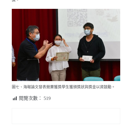
圖七、海報論文發表競賽獲獎學生獲頒獎狀與獎金以資鼓勵。
閱覽次數：
519