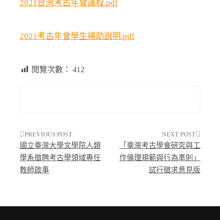
2021台灣考古年會議程.pdf
2021考古年會學生補助說明.pdf
閱覽次數：
412
文
國立臺灣大學文學院人類
「臺灣考古學會研究與工
章
學系徵聘考古學領域專任
作倫理規範與行為準則」
教師啟事
試行徵求意見版
導
覽