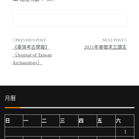
文
《臺灣考古學報》
2021年會徵求工讀生
章
（Journal of Taiwan
Archaeology）
導
覽
月曆
日
一
二
三
四
五
六
1