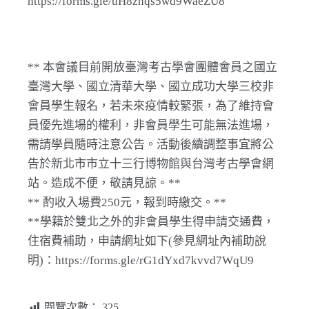
https://forms.gle/uH8znqs5wd9WaeZU8
** 本會議目前開放臺灣考古學會團體會員之國立
臺灣大學、國立清華大學、國立成功大學三校非
會員學生報名，若未來疫情較緊張，為了維持會
員優先進場的權利，非會員學生可能無法進場，
需請學員隨時注意公告。活動後續調整事宜將公
告於新北市市立十三行博物館與台灣考古學會網
站。造成不便，敬請見諒。**
** 酌收入場費250元，報到時繳交。**
**學籍於雙北之外的非會員學生得申請交通費，
住宿費補助，申請網址如下(參見網址內補助說
明)：https://forms.gle/rG1dYxd7kvvd7WqU9
閱覽次數：
325