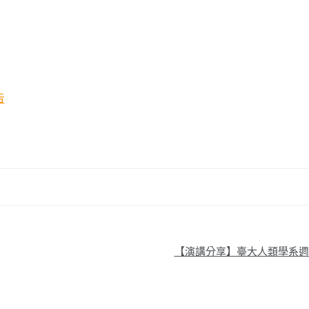
告
【演講分享】臺大人類學系週五演