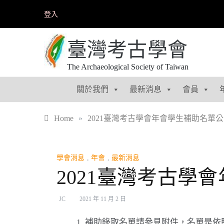
Skip
登入
to
content
臺灣考古學會
The Archaeological Society of Taiwan
關於我們
最新消息
會員
Home
»
2021臺灣考古學會年會學生補助名單
學會消息
,
年會
,
最新消息
2021臺灣考古學
JC
2021 年 11 月 2 日
補助錄取名單請參見附件，名單是依