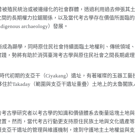
往昔被殖民統治或被邊緣化的社會群體，透過利用過去伸張其
之間的長期權力拉鋸關係，以及當代考古學存在價值所面臨的
ous archaeology）發展。
逐漸成為顯學，同時原住民社會持續面臨土地權利、傳統領域
實踐，勢將有助於消弭臺灣考古學與原住民社會之間長期處理
屬器時代初期的支亞干（Ciyakang）遺址，有著璀璨的玉
移住於Takaday（範圍與支亞干遺址重疊）土地上的太魯
昔考古學研究者以考古學的知識和價値體系去衡量這塊土地與
建置。然而，當代考古行動更支持原住民族土地與文化遺產等
擬支亞干遺址的管理與維護機制，達到守護地主土地權益與支