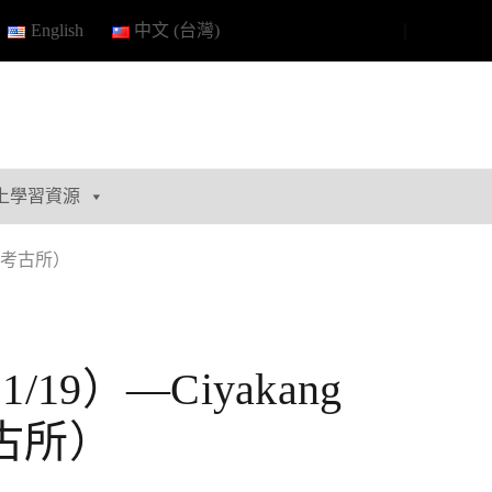
English
中文 (台灣)
上學習資源
大考古所）
）—Ciyakang
古所）