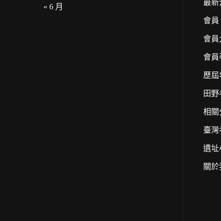
最新
« 6 月
會員
會員
會員
歷屆
田野
相關
臺灣
遺址
關於