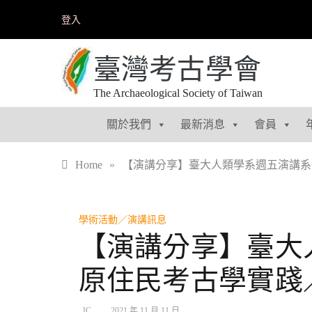
Skip
登入
to
content
臺灣考古學會
The Archaeological Society of Taiwan
關於我們
最新消息
會員
Home
»
【演講分享】臺大人類學系週五演講系列（
學術活動／演講訊息
【演講分享】臺大人類
原住民考古學實踐
JC
2021 年 11 月 11 日