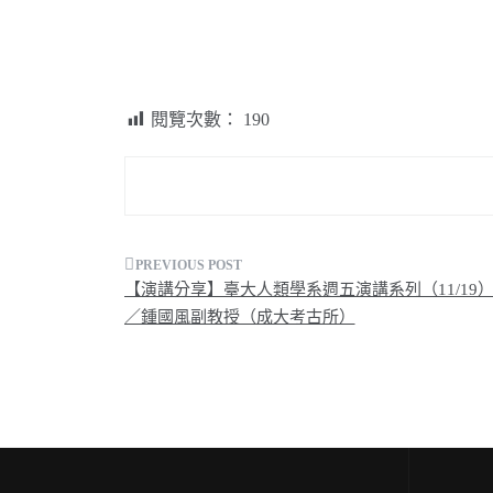
閱覽次數：
190
文
【演講分享】臺大人類學系週五演講系列（11/19）—
章
／鍾國風副教授（成大考古所）
導
覽