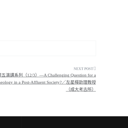
12/3）—A Challenging Question for a
rchaeology in a Post-Affluent Society?／左星樺助理教授
（成大考古所）