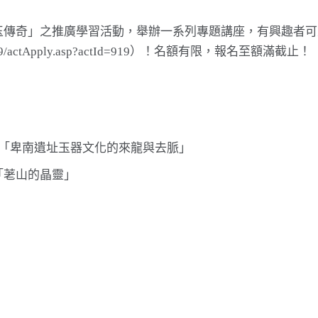
玉傳奇」之推廣學習活動，舉辦一系列專題講座，有興趣者可
tivity/919/actApply.asp?actId=919）！名額有限，報名至額滿截止！
四點｜「卑南遺址玉器文化的來龍與去脈」
｜「荖山的晶靈」