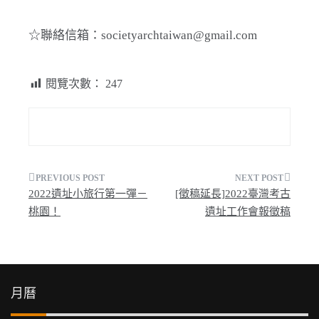
☆聯絡信箱：societyarchtaiwan@gmail.com
閱覽次數：
247
文
2022遺址小旅行第一彈－
[徵稿延長]2022臺灣考古
章
桃園！
遺址工作會報徵稿
導
覽
月曆