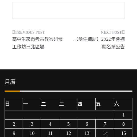
文
高中生來微考古教案研發
【學生補助】2022年會補
章
工作坊－北區場
助名單公告
導
覽
月曆
日
一
二
三
四
五
六
1
2
3
4
5
6
7
8
9
10
11
12
13
14
15