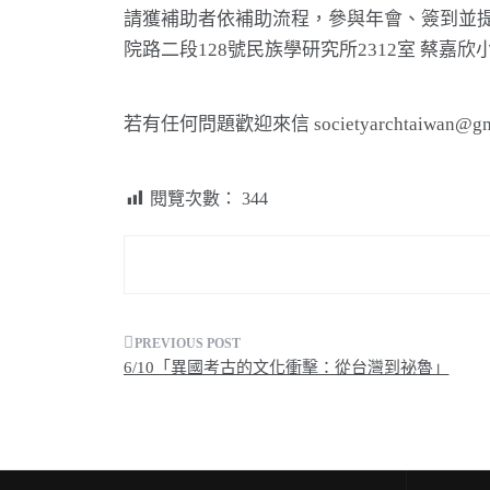
請獲補助者依補助流程，參與年會、簽到並提供
院路二段128號民族學研究所2312室 蔡嘉
若有任何問題歡迎來信 societyarchtaiwan@gma
閱覽次數：
344
文
6/10「異國考古的文化衝擊：從台灣到祕魯」
章
導
覽