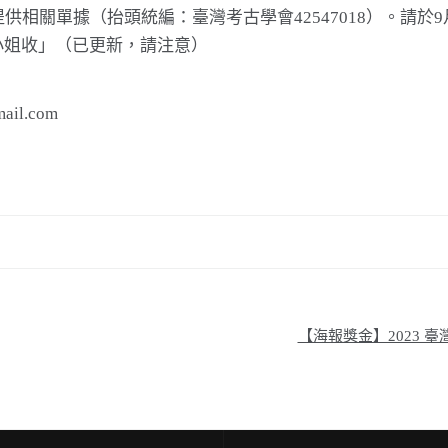
相關單據（抬頭統編：臺灣考古學會42547018）。請於9
欣小姐收」（已更新，請注意）
il.com
【海報獎金】2023