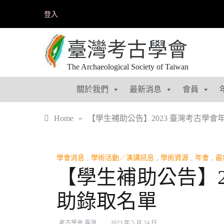
Skip
登入
to
content
臺灣考古學會
The Archaeological Society of Taiwan
關於我們
最新消息
會員
Home
»
【學生補助公告】2023 臺灣考古學
學會消息
,
學術活動／演講訊息
,
學術資源
,
年會
,
最
【學生補助公告】2
助錄取名單
考古學會 臺灣
2023 年 5 月 24 日