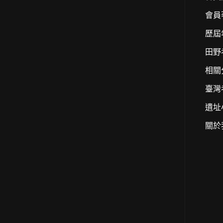
會員
歷屆
田野
相關
臺灣
遺址
關於