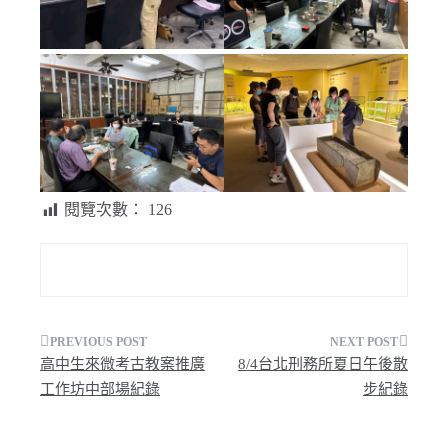
閱覽次數：
126
文
高中生來微考古教案推廣
8/4台北刑務所夏日午後散
章
工作坊中部場紀錄
步紀錄
導