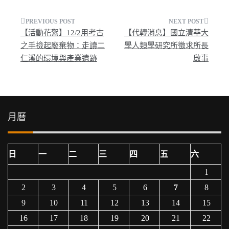
文
【活動花絮】12/2用考古
【代轉消息】國立清華大
章
之手撿起廢棄物：走讀二
學人類學研究所徵求所長
仁溪的環境與產業遺跡
啟事
導
覽
月曆
日
一
二
三
四
五
六
1
2
3
4
5
6
7
8
9
10
11
12
13
14
15
16
17
18
19
20
21
22