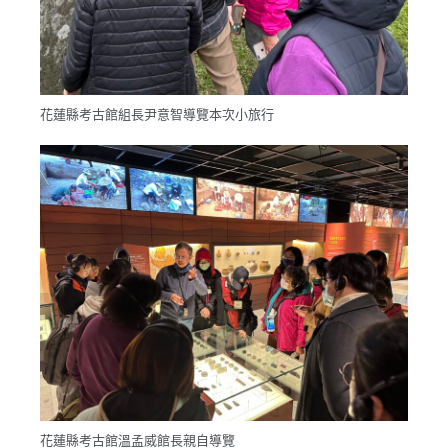
花蓮縣考古館組長尹意智導覽本次小旅行
花蓮縣考古館溫孟威館長親自導覽