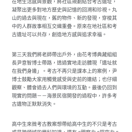
在地生活感與景觀，將社區規劃結合考古遺址，
凝聚出更多對地方歷史與記憶的回溯和珍視。丸
山的過去與現在，舊的物件、新的發現，穿梭其
中的人群故事相互交織重疊。原來在地社區和考
古遺址可以共存，創造地方感與追求幸福。
第三天我們將老師帶出戶外，由花考博典藏組組
長尹意智博士帶路，透過實地走訪體現「遺址就
在我們身邊」。考古不再只是課本上的案例，尹
博士鼓勵大家用觸覺感受與史前的連結；也仔細
觀察、體會過去人們與環境的互動。最後仍回到
現實的問題－－海景民宿開發的過程中，許多考
古遺物正默默消失。
高中生來微考古教案想帶給高中生的不只是考古