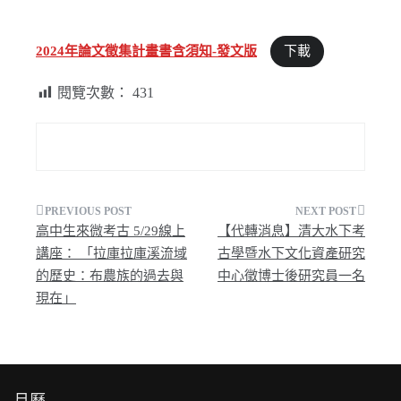
2024年論文徵集計畫書含須知-發文版
下載
閱覽次數：
431
文
高中生來微考古 5/29線上
【代轉消息】清大水下考
章
講座： 「拉庫拉庫溪流域
古學暨水下文化資產研究
的歷史：布農族的過去與
中心徵博士後研究員一名
導
現在」
覽
月曆