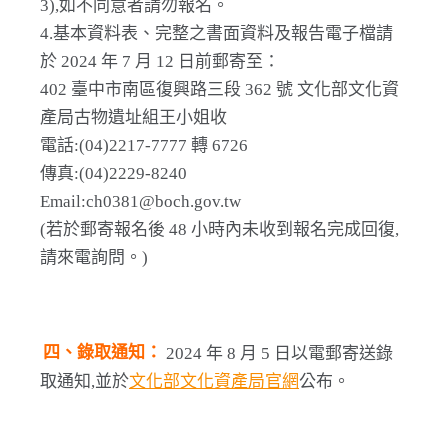
3),如不同意者請勿報名。
4.基本資料表、完整之書面資料及報告電子檔請
於 2024 年 7 月 12 日前郵寄至：
402 臺中市南區復興路三段 362 號 文化部文化資
產局古物遺址組王小姐收
電話:(04)2217-7777 轉 6726
傳真:(04)2229-8240
Email:ch0381@boch.gov.tw
(若於郵寄報名後 48 小時內未收到報名完成回復,
請來電詢問。)
四、錄取通知：
2024 年 8 月 5 日以電郵寄送錄
取通知,並於
文化部文化資產局官網
公布。