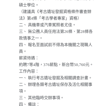
碩士學位。
（建議具《考古遺址發掘資格條件審查辦
法》第4條「考古學者專家」資格）
二、 具機車或汽車駕照者尤佳。
三、 無公務人員任用法第26條、第28條各
款情事之一。
四、 報名至面試前不得為本機關之現職人
員。
薪資待遇：
約聘7等4階，376薪點，新台幣50,760元。
工作內容：
一、 執行考古遺址發掘及相關調查計畫。
二、 辦理各類考古遺址保存及活化相關事
項。
三、 其他臨時交辦事項。
四、 備註：