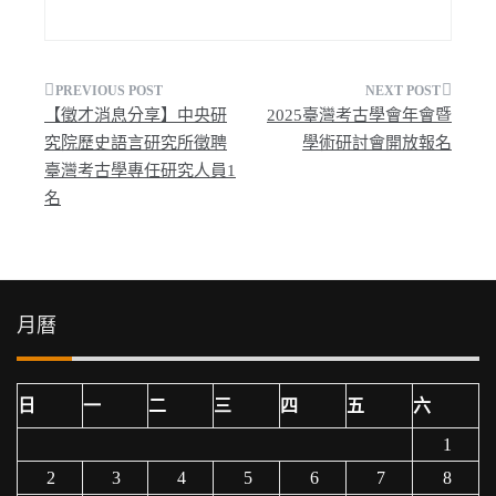
文
【徵才消息分享】中央研
2025臺灣考古學會年會暨
章
究院歷史語言研究所徵聘
學術研討會開放報名
臺灣考古學專任研究人員1
導
名
覽
月曆
日
一
二
三
四
五
六
1
2
3
4
5
6
7
8