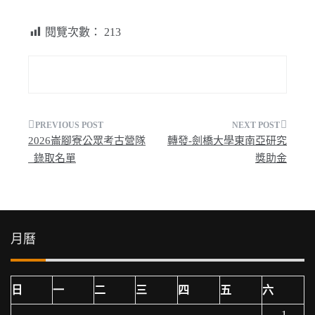
閱覽次數：
213
文
2026崙腳寮公眾考古營隊
轉發-劍橋大學東南亞研究
章
_錄取名單
獎助金
導
覽
月曆
日
一
二
三
四
五
六
1