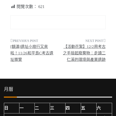
閱覽次數：
621
文
[額滿]遺址小旅行又來
【活動花絮】12/2用考古
章
啦！11/26和平島C考古遺
之手撿起廢棄物：走讀二
址導覽
仁溪的環境與產業遺跡
導
覽
月曆
日
一
二
三
四
五
六