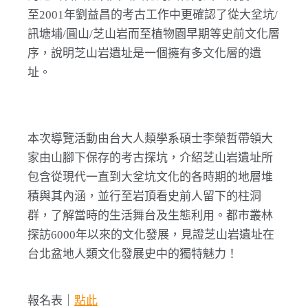
至2001年劉益昌的考古工作中更確認了從大坌坑/
訊塘埔/圓山/芝山岩而至植物園早期等史前文化層
序，說明芝山岩遺址是一個擁有多文化層的遺
址。
本次導覽活動由台大人類學系碩士李榮哲帶領大
家由山腳下保存的考古探坑，介紹芝山岩遺址所
包含從現代一直到大坌坑文化的各時期的地層堆
積與其內涵，並行至岩頂看史前人留下的柱洞
群，了解當時的生活舞台及生態利用。都市叢林
探訪6000年以來的文化發展，見證芝山岩遺址在
台北盆地人類文化發展史中的獨特魅力！
報名表｜
點此