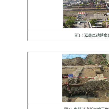
圖1：嘉義車站轉車