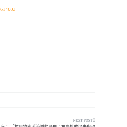
=614003
上講座： 「拉庫拉庫溪流域的歷史：布農族的過去與現