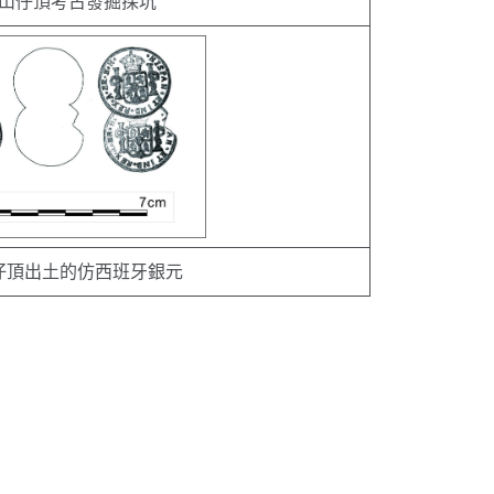
：山仔頂考古發掘探坑
仔頂出土的仿西班牙銀元