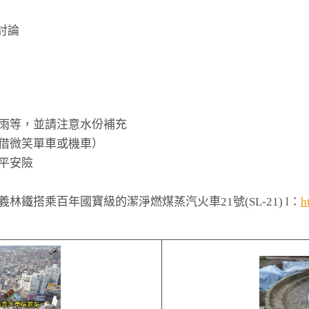
討論
雨等，並請注意水份補充
借微笑單車或機車）
平安險
鐵搭乘百年國寶級的潔淨燃煤蒸汽火車21號(SL-21) l：
h