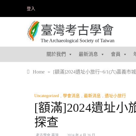
Skip
登入
to
content
臺灣考古學會
The Archaeological Society of Taiwan
關於我們
最新消息
會員
Home
»
[額滿]2024遺址小旅行~6/1(六)嘉
Uncategorized
,
學會消息
,
最新消息
,
遺址小旅行
[額滿]2024遺址
探查
考古學會 臺灣
2024 年 4 月 26 日