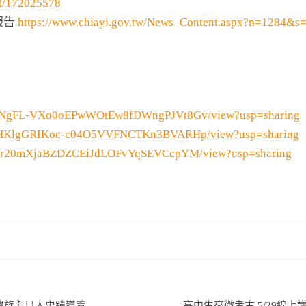
ost/172025578
報告
https://www.chiayi.gov.tw/News_Content.aspx?n=1284&s
/d/1ONgFL-VXo0oEPwWOtEw8fDWngPJVt8Gv/view?usp=sharing
/d/1zHKlgGRIKoc-c04O5VVFNCTKn3BVARHp/view?usp=sharing
d/1u-r20mXjaBZDZCEiJdLOFvYqSEVCcpYM/view?usp=sharing
農族與日人史蹟導覽
高中生來微考古 5/29線