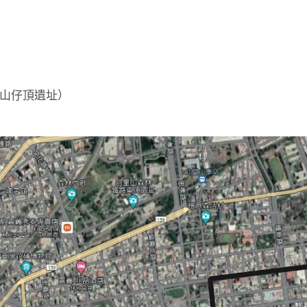
（山仔頂遺址）