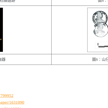
廟石牆遺跡
圖4
陶器
圖6：山
/7799952
/paper/1631090