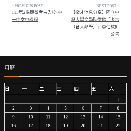
文
113第2學期微考古入校-中
【徵才消息分享】國立中
章
一中女中課程
興大學文學院徵聘「考古
（含人類學）」專任教師
導
公告
覽
月曆
日
一
二
三
四
五
六
1
2
3
4
5
6
7
8
9
10
11
12
13
14
15
16
17
18
19
20
21
22