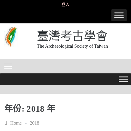
Skip
登入
to
content
臺灣考古學會
The Archaeological Society of Taiwan
年份:
2018 年
Home
»
2018