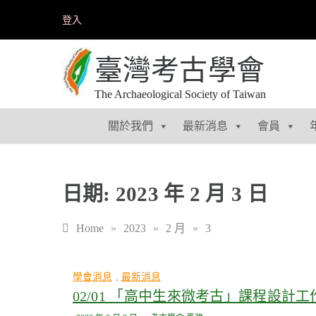
Skip
登入
to
content
臺灣考古學會
The Archaeological Society of Taiwan
關於我們
最新消息
會員
日期:
2023 年 2 月 3 日
Home
»
2023
»
2 月
»
3
學會消息
,
最新消息
02/01 「高中生來微考古」課程設計