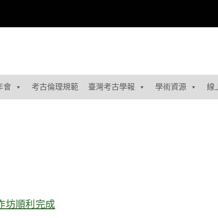
年會
考古倫理規範
臺灣考古學報
學術資源
線
工作坊順利完成