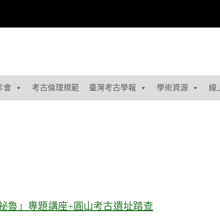
年會
考古倫理規範
臺灣考古學報
學術資源
線
到祕魯」專題講座+圓山考古遺址踏查