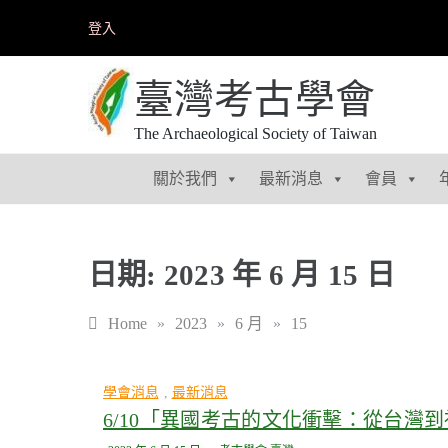
Skip
登入
to
content
臺灣考古學會
The Archaeological Society of Taiwan
關於我們
最新消息
會員
日期:
2023 年 6 月 15 日
Home
»
2023
»
6 月
»
15
學會消息
,
最新消息
6/10「異國考古的文化衝擊：從台灣