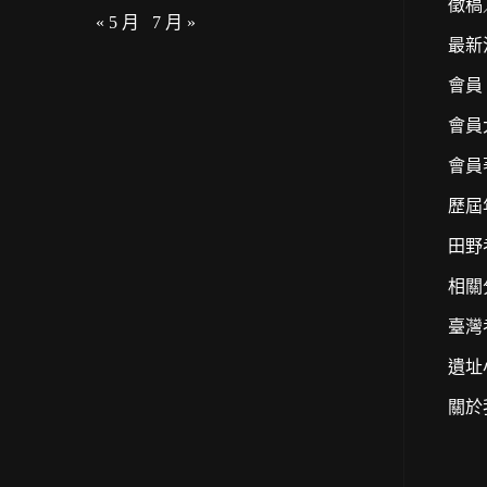
徵稿
« 5 月
7 月 »
最新
會員
會員
會員
歷屆
田野
相關
臺灣
遺址
關於