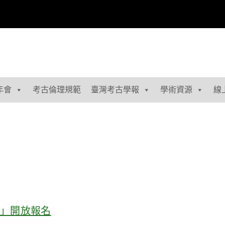
年會
考古倫理規範
臺灣考古學報
學術資源
線
會」開放報名