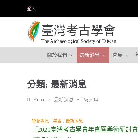
Skip
登入
to
content
臺灣考古學會
The Archaeological Society of Taiwan
關於我們
最新消息
會員
分類:
最新消息
Home
»
最新消息
»
Page 14
學會消息
,
年會
,
最新消息
「2021臺灣考古學會年會暨學術研討