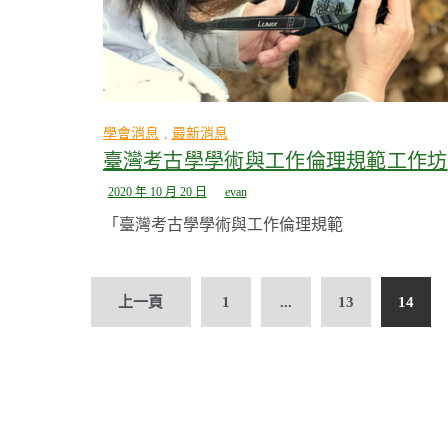
學會消息
,
最新消息
臺灣考古學學術與工作倫理規範工作坊
2020 年 10 月 20 日
evan
「臺灣考古學學術與工作倫理規範
文
上一頁
1
...
13
14
章
導
覽