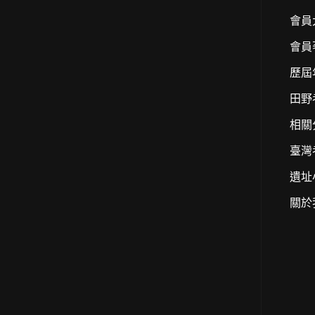
會員
會員
歷屆
田野
相關
臺灣
遺址
關於