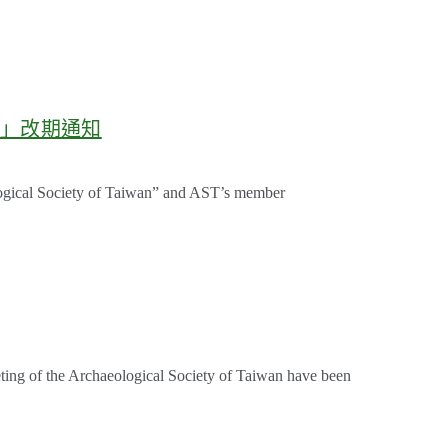
會」改期通知
ogical Society of Taiwan” and AST’s member
ting of the Archaeological Society of Taiwan have been