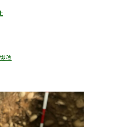
止
」邀稿